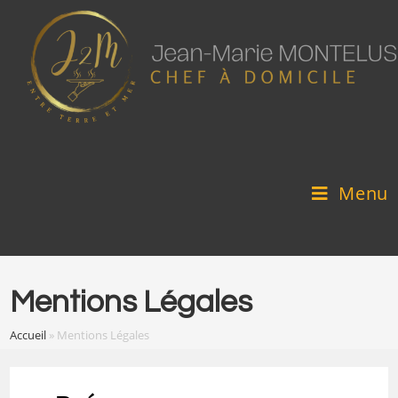
Skip
to
content
Menu
Mentions Légales
Accueil
»
Mentions Légales